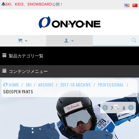
SKI
、
KIDS
、
SNOWBOARD
公開！
製品カテゴリ一覧
コンテンツメニュー
HOME
/
SKI
/
ARCHIVE
/
2017-18 ARCHIVE
/
PROFESSIONAL
/
SIDEOPEN PANTS
7
～
8