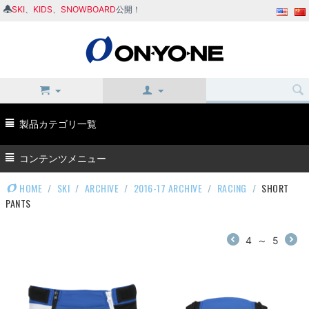
SKI
、
KIDS
、
SNOWBOARD
公開！
製品カテゴリ一覧
コンテンツメニュー
HOME
/
SKI
/
ARCHIVE
/
2016-17 ARCHIVE
/
RACING
/
SHORT
PANTS
4
～
5