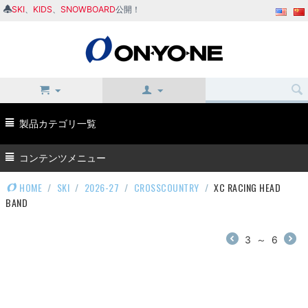
SKI
、
KIDS
、
SNOWBOARD
公開！
製品カテゴリ一覧
コンテンツメニュー
HOME
/
SKI
/
2026-27
/
CROSSCOUNTRY
/
XC RACING HEAD
BAND
3
～
6