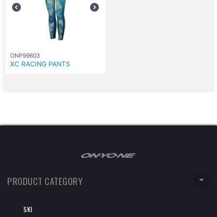
ONP99603
XC RACING PANTS
PRODUCT CATEGORY
SKI