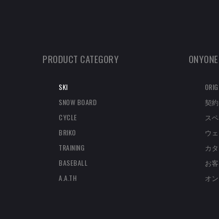
PRODUCT CATEGORY
ONYONE
SKI
ORIG
SNOW BOARD
契約
CYCLE
スペ
BRIKO
ウェ
TRAINING
カタ
BASEBALL
お客
A.A.TH
オン