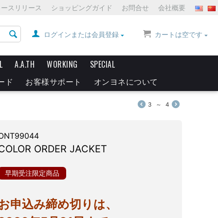
ュースリリース
ショッピングガイド
お問合せ
会社概要
ログインまたは会員登録
カートは空です
L
A.A.TH
WORKING
SPECIAL
ード
お客様サポート
オンヨネについて
3
～
4
ONT99044
COLOR ORDER JACKET
早期受注限定商品
お申込み締め切りは、