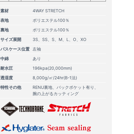
素材
4WAY STRETCH
表地
ポリエステル100％
裏地
ポリエステル100％
サイズ展開
3S
SS
S
M
L
O
XO
パスケース位置
左袖
中綿
あり
耐水圧
196kpa(20,000mm)
透湿度
8,000g/㎡/24hr(B-1法)
特性その他
RENU裏地
バックポケット有り
腕の上がるカッティング