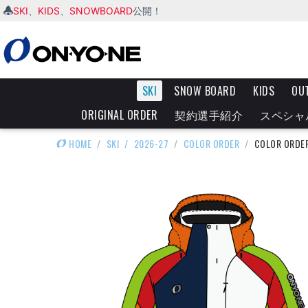
SKI
KIDS
SNOWBOARD
、
、
公開！
SKI
SNOW BOARD
KIDS
OU
ORIGINAL ORDER
契約選手紹介
スペシャ
HOME
/
SKI
/
2026-27
/
COLOR ORDER
/
COLOR ORDER