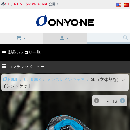
SKI
、
KIDS
、
SNOWBOARD
公開！
製品カテゴリ一覧
コンテンツメニュー
HOME
/
OUTDOOR
/
メンズレインウェア
/
3D（立体裁断）レ
インジャケット
1
～
16