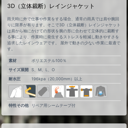
3D（立体裁断）レインジャケット
雨天時に外で仕事や作業をする場合、通常の雨具では肩や腕回
りに限界が有ります。そこで3D（立体裁断）レインジャケット
は肩から袖にかけての形状を腕の形に合わせて立体的に裁断す
る事により、作業時に発生するストレスを軽減し動きやすさを
追求したレインウェアです。 屋外で動きの少ない作業に最適で
す。
素材
ポリエステル100％
サイズ展開
S
M
L
O
耐水圧
196kpa（20,000mm）以上
特性その他
リペア用シームテープ付