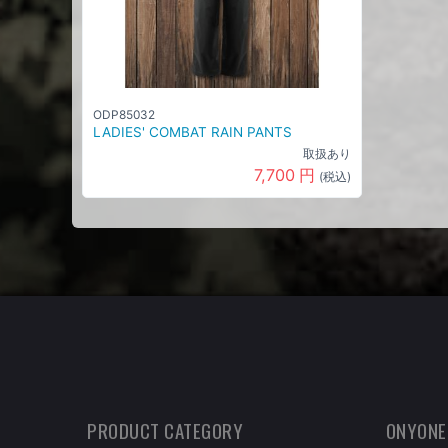
ODP85032
LADIES' COMBAT RAIN PANTS
取扱あり
7,700
円
(税込)
PRODUCT CATEGORY
ONYONE