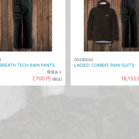
2
ODS85030
 BREATH TECH RAIN PANTS
LADIES' COMBAT RAIN SUITS
取扱あり
7,700
円
18,150
(税込)