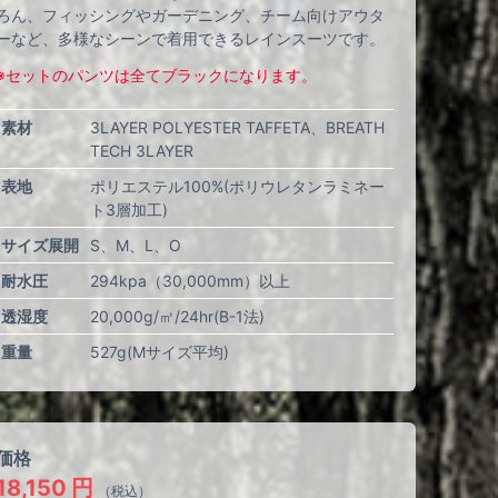
ろん、フィッシングやガーデニング、チーム向けアウタ
ーなど、多様なシーンで着用できるレインスーツです。
※セットのパンツは全てブラックになります。
素材
3LAYER POLYESTER TAFFETA、BREATH
TECH 3LAYER
表地
ポリエステル100%(ポリウレタンラミネー
ト3層加工)
サイズ展開
S
M
L
O
耐水圧
294kpa（30,000mm）以上
透湿度
20,000g/㎡/24hr(B-1法)
重量
527g(Mサイズ平均)
価格
18,150
円
（税込）