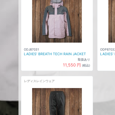
ODJ87031
ODP8703
LADIES' BREATH TECH RAIN JACKET
LADIES'
取扱あり
11,550
円
(税込)
レディスレインウェア