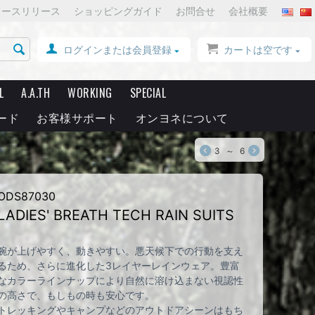
ュースリリース
ショッピングガイド
お問合せ
会社概要
ログインまたは会員登録
カートは空です
L
A.A.TH
WORKING
SPECIAL
ード
お客様サポート
オンヨネについて
3
～
6
ODS87030
LADIES' BREATH TECH RAIN SUITS
腕が上げやすく、動きやすい。悪天候下での行動を支え
るため、さらに進化した3レイヤーレインウェア。豊富
なカラーラインナップにより自然に溶け込まない視認性
の高さで、もしもの時も安心です。
トレッキングやキャンプなどのアウトドアシーンはもち