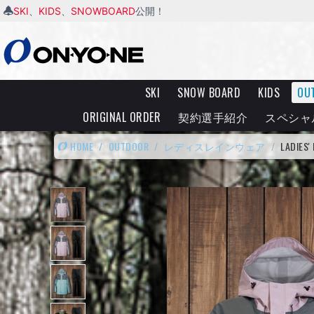
SKI
KIDS
SNOWBOARD
、
、
公開！
SKI
SNOW BOARD
KIDS
OU
ORIGINAL ORDER
契約選手紹介
スペシャ
HOME
/
OUTDOOR
/
レディスレインウェア
/
LADIES'