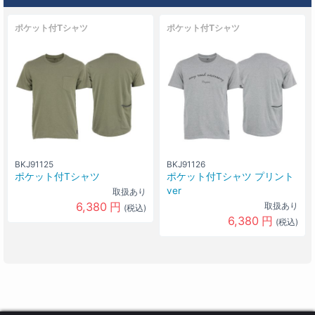
カラー
杢グレー(003)
ポケット付Tシャツ
ポケット付Tシャツ
なし
0
円
サイズ
L
カラー
杢グレー(003)
なし
0
円
サイズ
M
カラー
杢グレー(003)
BKJ91125
BKJ91126
なし
0
円
ポケット付Tシャツ
ポケット付Tシャツ プリント
サイズ
ver
取扱あり
S
6,380
円
取扱あり
(税込)
カラー
6,380
円
(税込)
ブラック(009)
なし
0
円
サイズ
O