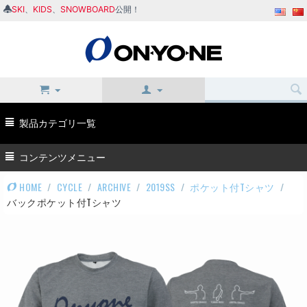
SKI
、
KIDS
、
SNOWBOARD
公開！
製品カテゴリ一覧
コンテンツメニュー
HOME
/
CYCLE
/
ARCHIVE
/
2019SS
/
ポケット付Tシャツ
/
バックポケット付Tシャツ