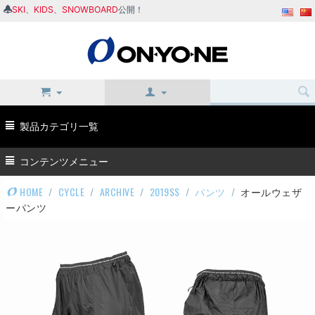
SKI
、
KIDS
、
SNOWBOARD
公開！
製品カテゴリ一覧
コンテンツメニュー
HOME
/
CYCLE
/
ARCHIVE
/
2019SS
/
パンツ
/
オールウェザ
ーパンツ