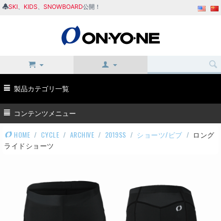
SKI
、
KIDS
、
SNOWBOARD
公開！
製品カテゴリ一覧
コンテンツメニュー
HOME
/
CYCLE
/
ARCHIVE
/
2019SS
/
ショーツ/ビブ
/
ロング
ライドショーツ