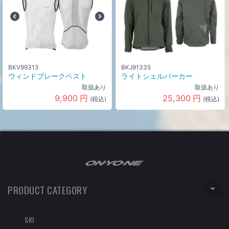
BKV99313
BKJ91335
ウィンドブレークベスト
ライトシェルパーカー
取扱あり
取扱あり
9,900
円
25,300
円
(税込)
(税込)
PRODUCT CATEGORY
SKI