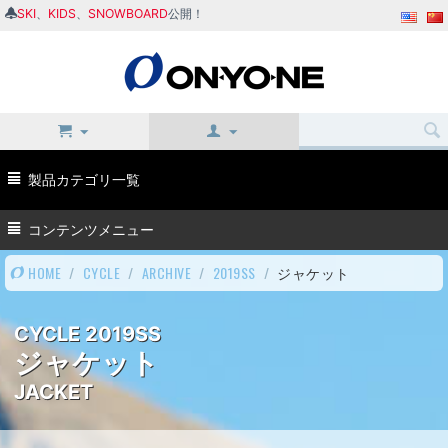
SKI
、
KIDS
、
SNOWBOARD
公開！
製品カテゴリ一覧
コンテンツメニュー
HOME
/
CYCLE
/
ARCHIVE
/
2019SS
/
ジャケット
CYCLE 2019SS
ジャケット
JACKET