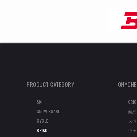
PRODUCT CATEGORY
ONYONE
SKI
ORIG
SNOW BOARD
契約
CYCLE
スペ
BRIKO
ウェ