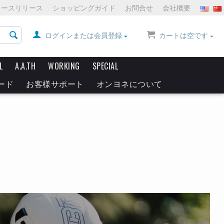
ュースリリース
ショッピングガイド
お問合せ
会社概要
ログインまたは会員登録
カートは空です
L
A.A.TH
WORKING
SPECIAL
ード
お客様サポート
オンヨネについて