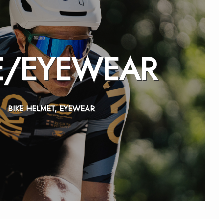
E/
EYEWEAR
BIKE HELMET, EYEWEAR