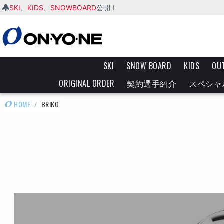
SKI
KIDS
SNOWBOARD
、
、
公開！
SKI
SNOW BOARD
KIDS
OU
ORIGINAL ORDER
契約選手紹介
スペシャ
HOME
/
BRIKO