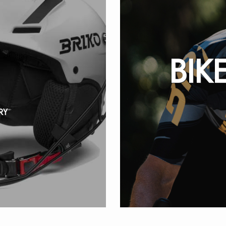
BIK
RY