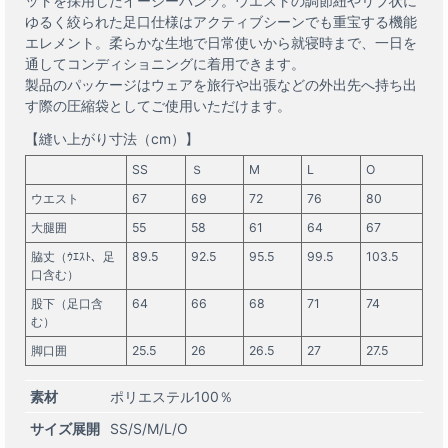
ットを採用したイージーパンツ。ウエストの調節紐やリブ状に
ゆるく絞られた足口仕様はアクティブシーンでも重宝する機能
エレメント。柔らかな生地で日常使いから就寝時まで、一日を
通してコンディショニングに着用できます。
製品のパッケージはウェアを旅行や出張などの外出先へ持ち出
す際の圧縮袋としてご使用いただけます。
【
縫い上がり寸法（cm）
】
SS
Ｓ
M
L
O
ウエスト
67
69
72
76
80
大腿囲
55
58
61
64
67
脇丈（ｳｴｽﾄ、足
89.5
92.5
95.5
99.5
103.5
口含む）
股下（足口含
64
66
68
71
74
む）
脚口囲
25.5
26
26.5
27
27.5
素材
ポリエステル100％
サイズ展開
SS/S/M/L/O