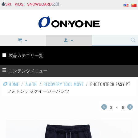
SKI
、
KIDS
、
SNOWBOARD
公開！
製品カテゴリ一覧
コンテンツメニュー
HOME
/
A.A.TH
/
RECOVERY TOOL MOVE
/
PHOTONTECH EASY PT
フォトンテックイージーパンツ
3
～
6