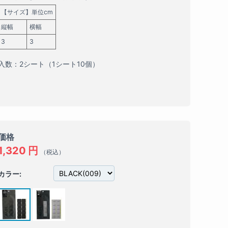
【サイズ】単位cm
縦幅
横幅
3
3
入数：2シート（1シート10個）
価格
1,320
円
（税込）
カラー: