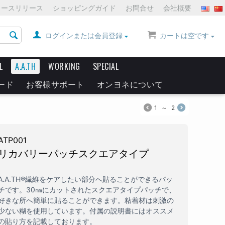
ュースリリース
ショッピングガイド
お問合せ
会社概要
ログインまたは会員登録
カートは空です
L
A.A.TH
WORKING
SPECIAL
ード
お客様サポート
オンヨネについて
1
～
2
ATP001
リカバリーパッチスクエアタイプ
A.A.TH®繊維をケアしたい部分へ貼ることができるパッ
チです。30㎜にカットされたスクエアタイプパッチで、
好きな所へ簡単に貼ることができます。粘着材は刺激の
少ない糊を使用しています。付属の説明書にはオススメ
の貼り方を記載しております。