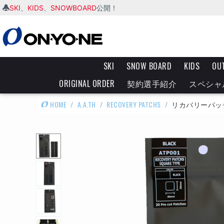
SKI
KIDS
SNOWBOARD
、
、
公開！
SKI
SNOW BOARD
KIDS
OU
ORIGINAL ORDER
契約選手紹介
スペシャ
HOME
/
A.A.TH
/
RECOVERY PATCHS
/
リカバリーパッ