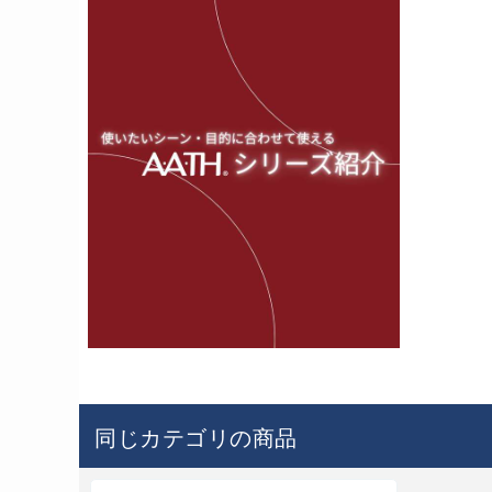
l
a
y
V
i
d
e
o
同じカテゴリの商品