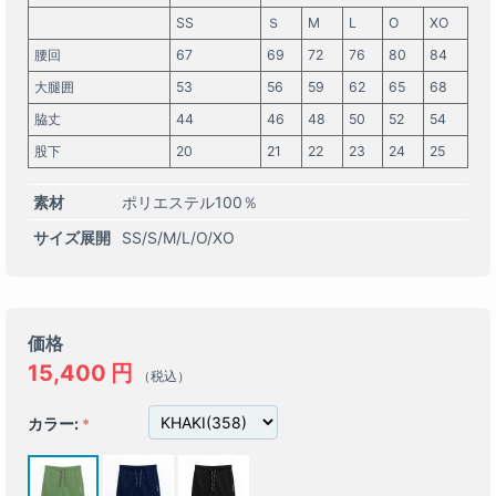
SS
Ｓ
M
L
O
XO
腰回
67
69
72
76
80
84
大腿囲
53
56
59
62
65
68
脇丈
44
46
48
50
52
54
股下
20
21
22
23
24
25
素材
ポリエステル100％
サイズ展開
SS/S/M/L/O/XO
価格
15,400
円
（税込）
カラー: