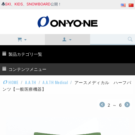
SKI
、
KIDS
、
SNOWBOARD
公開！
製品カテゴリ一覧
コンテンツメニュー
HOME
/
A.A.TH
/
A.A.TH Medical
/
アースメディカル ハーフパ
ンツ【一般医療機器】
2
～
6