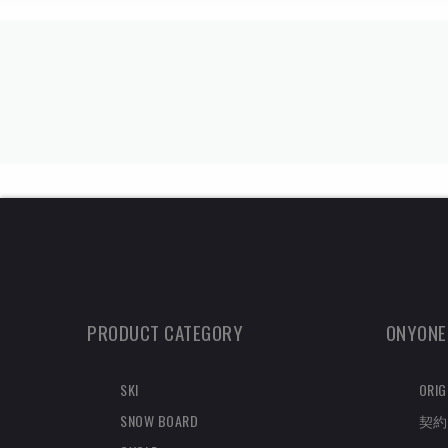
PRODUCT CATEGORY
ONYONE
SKI
ORIG
SNOW BOARD
契約