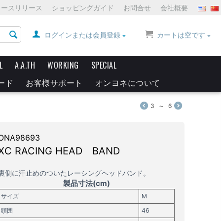
ュースリリース
ショッピングガイド
お問合せ
会社概要
ログインまたは会員登録
カートは空です
L
A.A.TH
WORKING
SPECIAL
ード
お客様サポート
オンヨネについて
3
～
6
ONA98693
XC RACING HEAD BAND
裏側に汗止めのついたレーシングヘッドバンド。
製品
寸法(cm)
サイズ
M
頭囲
46