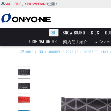
SKI
KIDS
SNOWBOARD
、
、
公開！
SKI
SNOW BOARD
KIDS
OU
ORIGINAL ORDER
契約選手紹介
スペシャ
HOME
/
SKI
/
ARCHIVE
/
2025-26
/
CROSS COUNTRY