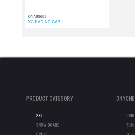
ONA98692
XC RACING CAP
PRODUCT CATEGORY
ONYONE
SKI
ORIG
SNOW BOARD
契約
CYCLE
スペ