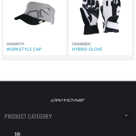
ONA96701
ONA96800
WORKSTYLE CAP
HYBRID GLOVE
PRODUCT CATEGORY
SKI