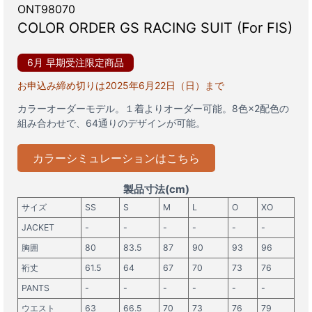
ONT98070
COLOR ORDER GS RACING SUIT (For FIS)
6月 早期受注限定商品
お申込み締め切りは2025年6月22日（日）まで
カラーオーダーモデル。１着よりオーダー可能。8色×2配色の
組み合わせで、64通りのデザインが可能。
カラーシミュレーションはこちら
製品寸法(cm)
サイズ
SS
S
M
L
O
XO
JACKET
-
-
-
-
-
-
胸囲
80
83.5
87
90
93
96
裄丈
61.5
64
67
70
73
76
PANTS
-
-
-
-
-
-
ウエスト
63
66.5
70
73
76
79