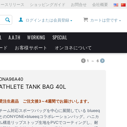
ュースリリース
ショッピングガイド
お問合せ
会社概要
ログインまたは会員登録
カートは空です
L
A.A.TH
WORKING
SPECIAL
ード
お客様サポート
オンヨネについて
1
～
6
ONA96A40
ATHLETE TANK BAG 40L
受注生産品 ご注文後3～4週間でお届けいします。
チーム対応スポーツバッグを中心に展開している blueeq
とのONYONE×blueeqコラボレーションバッグ。ハニカ
ム構造リップストップ生地をPVCでコーティングし、耐