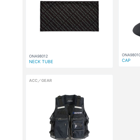
ONA9801
ONA98012
CAP
NECK TUBE
ACC／GEAR