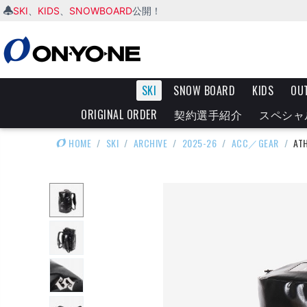
SKI
KIDS
SNOWBOARD
、
、
公開！
SKI
SNOW BOARD
KIDS
OU
ORIGINAL ORDER
契約選手紹介
スペシャ
HOME
/
SKI
/
ARCHIVE
/
2025-26
/
ACC／GEAR
/
AT