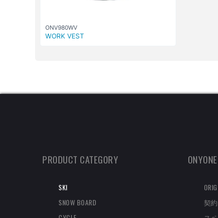
ONV980WV
WORK VEST
PRODUCT CATEGORY
ONYONE
SKI
ORIG
SNOW BOARD
契約
CYCLE
スペ