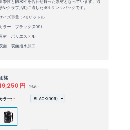
衝撃性と防水性を合わせ持った素材となっています。通
学やクラブ活動に適した40Lタンクバッグです。
サイズ容量：40リットル
カラー：ブラック(009)
素材：ポリエステル
表面：表面撥水加工
価格
19,250
円
（税込）
カラー: