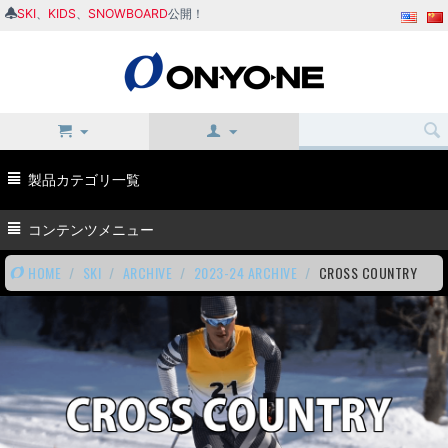
SKI
、
KIDS
、
SNOWBOARD
公開！
製品カテゴリ一覧
コンテンツメニュー
HOME
/
SKI
/
ARCHIVE
/
2023-24 ARCHIVE
/
CROSS COUNTRY