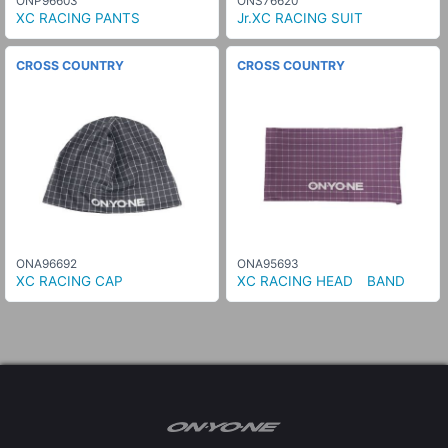
ONP96603
ONS76620
XC RACING PANTS
Jr.XC RACING SUIT
CROSS COUNTRY
CROSS COUNTRY
ONA96692
ONA95693
XC RACING CAP
XC RACING HEAD BAND