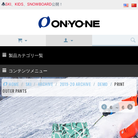
SKI
、
KIDS
、
SNOWBOARD
公開！
製品カテゴリ一覧
コンテンツメニュー
HOME
/
SKI
/
ARCHIVE
/
2019-20 ARCHIVE
/
DEMO
/
PRINT
OUTER PANTS
6
～
6