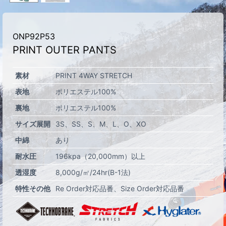
ONP92P53
PRINT OUTER PANTS
素材
PRINT 4WAY STRETCH
表地
ポリエステル100%
裏地
ポリエステル100%
サイズ展開
3S
SS
S
M
L
O
XO
中綿
あり
耐水圧
196kpa（20,000mm）以上
透湿度
8,000g/㎡/24hr(B-1法)
特性その他
Re Order対応品番
Size Order対応品番