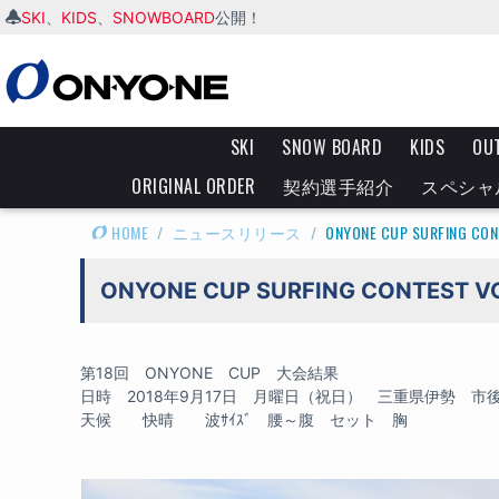
SKI
KIDS
SNOWBOARD
、
、
公開！
SKI
SNOW BOARD
KIDS
OU
ORIGINAL ORDER
契約選手紹介
スペシャ
HOME
/
ニュースリリース
/
ONYONE CUP SURFING 
ONYONE CUP SURFING CONTEST 
第18回 ONYONE CUP 大会結果
日時 2018年9月17日 月曜日（祝日） 三重県伊勢 市
天候 快晴 波ｻｲｽﾞ 腰～腹 セット 胸