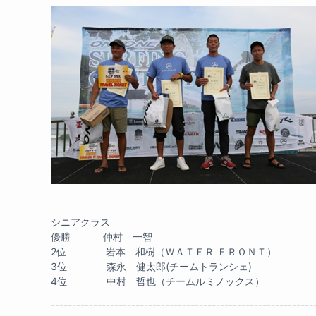
シニアクラス
優勝 仲村 一智
2位 岩本 和樹（ＷＡＴＥＲ ＦＲＯＮＴ）
3位 森永 健太郎(チームトランシェ)
4位 中村 哲也（チームルミノックス）
--------------------------------------------------------------