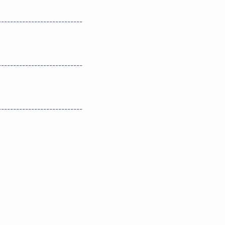
----------------------------
----------------------------
----------------------------