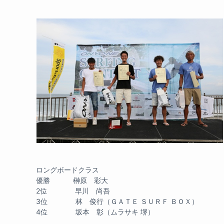
ロングボードクラス
優勝 榊原 彩大
2位 早川 尚吾
3位 林 俊行（ＧＡＴＥ ＳＵＲＦ ＢＯＸ）
4位 坂本 彰（ムラサキ 堺）