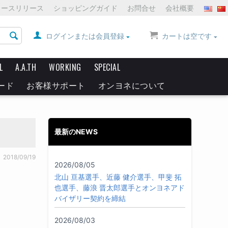
ュースリリース
ショッピングガイド
お問合せ
会社概要
ログインまたは会員登録
カートは空です
L
A.A.TH
WORKING
SPECIAL
ード
お客様サポート
オンヨネについて
最新のNEWS
2018/09/19
2026/08/05
北山 亘基選手、近藤 健介選手、甲斐 拓
也選手、藤浪 晋太郎選手とオンヨネアド
バイザリー契約を締結
2026/08/03