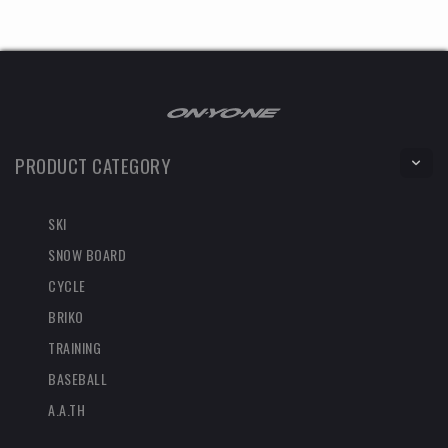
PRODUCT CATEGORY
SKI
SNOW BOARD
CYCLE
BRIKO
TRAINING
BASEBALL
A.A.TH