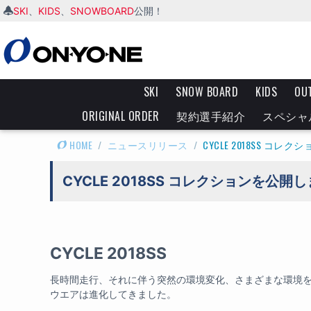
SKI
KIDS
SNOWBOARD
、
、
公開！
SKI
SNOW BOARD
KIDS
OU
ORIGINAL ORDER
契約選手紹介
スペシャ
HOME
/
ニュースリリース
/
CYCLE 2018SS コ
CYCLE 2018SS コレクションを公開
CYCLE 2018SS
長時間走行、それに伴う突然の環境変化、さまざまな環境
ウエアは進化してきました。