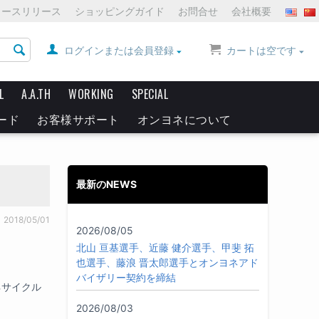
ュースリリース
ショッピングガイド
お問合せ
会社概要
ログインまたは会員登録
カートは空です
L
A.A.TH
WORKING
SPECIAL
ード
お客様サポート
オンヨネについて
最新のNEWS
2018/05/01
2026/08/05
北山 亘基選手、近藤 健介選手、甲斐 拓
也選手、藤浪 晋太郎選手とオンヨネアド
バイザリー契約を締結
ネサイクル
2026/08/03