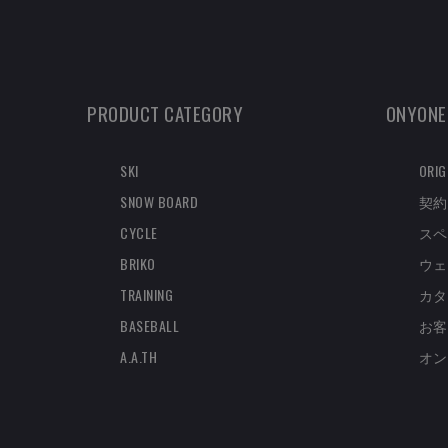
PRODUCT CATEGORY
ONYONE
SKI
ORIG
SNOW BOARD
契約
CYCLE
スペ
BRIKO
ウェ
TRAINING
カタ
BASEBALL
お客
A.A.TH
オン