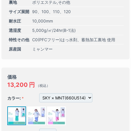
裏地
ポリエステル,その他
サイズ展開
90
100
110
120
耐水圧
10,000mm
透湿度
5,000g/㎡/24hr(B-1法)
特性その他
C0(PFCフリー)はっ水剤
蓄熱加工裏地 使用
原産国
ミャンマー
価格
13,200
円
（税込）
カラー: