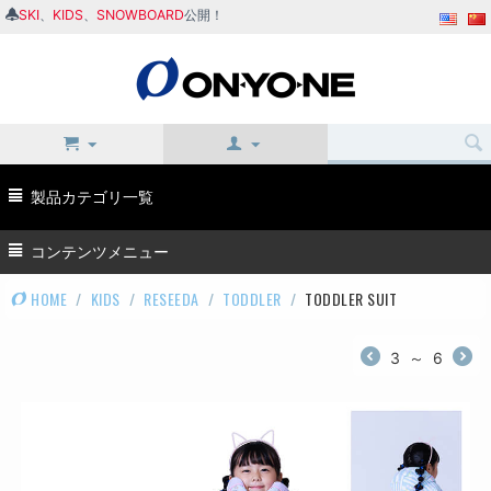
SKI
、
KIDS
、
SNOWBOARD
公開！
製品カテゴリ一覧
コンテンツメニュー
HOME
/
KIDS
/
RESEEDA
/
TODDLER
/
TODDLER SUIT
3
～
6