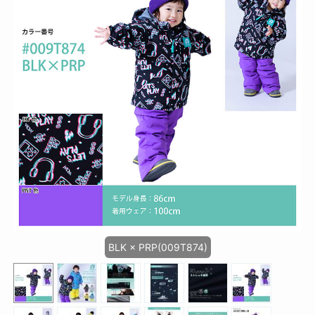
BLK × PRP(009T874)