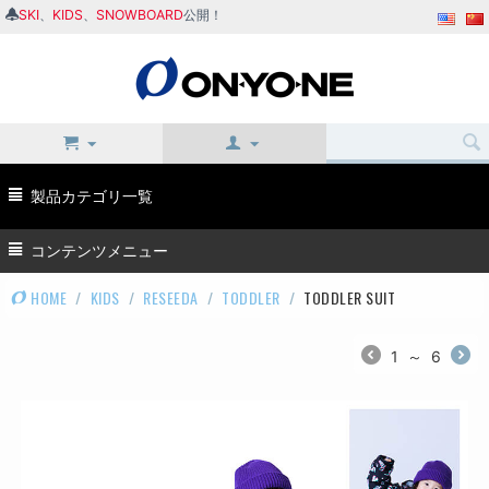
SKI
、
KIDS
、
SNOWBOARD
公開！
製品カテゴリ一覧
コンテンツメニュー
HOME
/
KIDS
/
RESEEDA
/
TODDLER
/
TODDLER SUIT
1
～
6