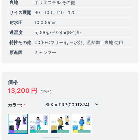
裏地
ポリエステル,その他
サイズ展開
90
100
110
120
耐水圧
10,000mm
透湿度
5,000g/㎡/24hr(B-1法)
特性その他
C0(PFCフリー)はっ水剤
蓄熱加工裏地 使用
原産国
ミャンマー
価格
13,200
円
（税込）
カラー: