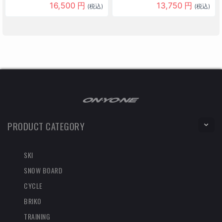
16,500
円
13,750
円
(税込)
(税込)
PRODUCT CATEGORY
SKI
SNOW BOARD
CYCLE
BRIKO
TRAINING