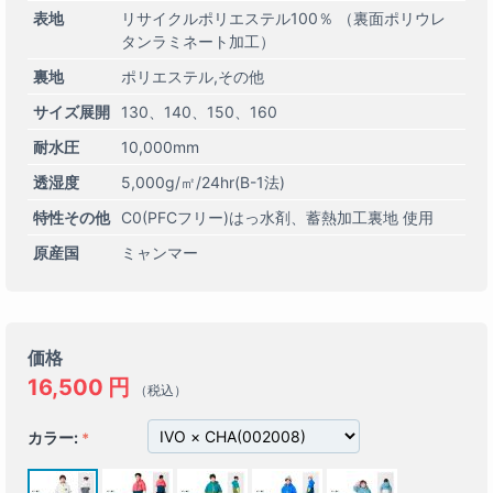
表地
リサイクルポリエステル100％ （裏面ポリウレ
タンラミネート加工）
裏地
ポリエステル,その他
サイズ展開
130
140
150
160
耐水圧
10,000mm
透湿度
5,000g/㎡/24hr(B-1法)
特性その他
C0(PFCフリー)はっ水剤
蓄熱加工裏地 使用
原産国
ミャンマー
価格
16,500
円
（税込）
カラー: