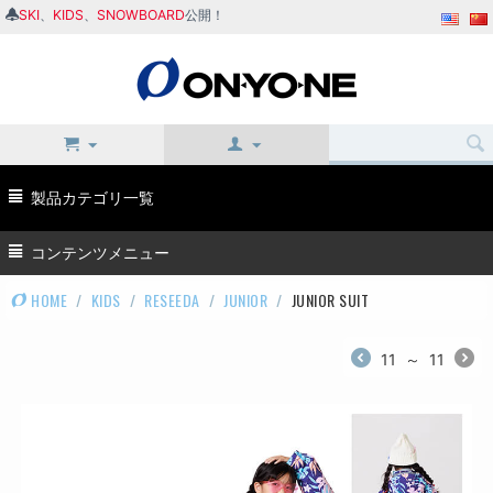
SKI
、
KIDS
、
SNOWBOARD
公開！
製品カテゴリ一覧
コンテンツメニュー
HOME
/
KIDS
/
RESEEDA
/
JUNIOR
/
JUNIOR SUIT
11
～
11