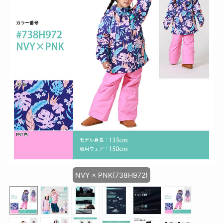
NVY × PNK(738H972)