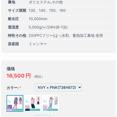
裏地
ポリエステル,その他
サイズ展開
130
140
150
160
耐水圧
10,000mm
透湿度
5,000g/㎡/24hr(B-1法)
特性その他
C0(PFCフリー)はっ水剤
蓄熱加工裏地 使用
原産国
ミャンマー
価格
16,500
円
（税込）
カラー: