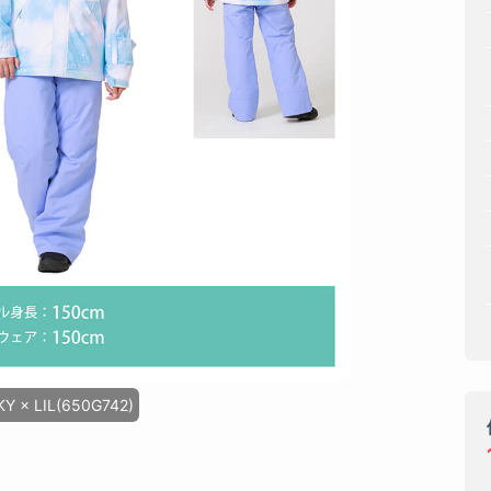
KY × LIL(650G742)