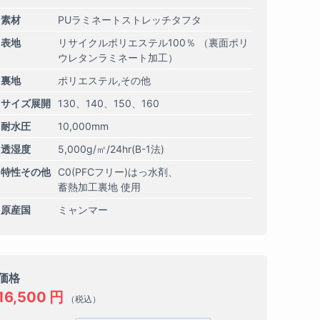
素材
PUラミネートストレッチタフタ
表地
リサイクルポリエステル100％ （裏面ポリ
ウレタンラミネート加工）
裏地
ポリエステル,その他
サイズ展開
130
140
150
160
耐水圧
10,000mm
透湿度
5,000g/㎡/24hr(B-1法)
特性その他
C0(PFCフリー)はっ水剤
蓄熱加工裏地 使用
原産国
ミャンマー
価格
16,500
円
（税込）