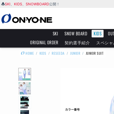
SKI
KIDS
SNOWBOARD
、
、
公開！
SKI
SNOW BOARD
KIDS
OU
ORIGINAL ORDER
契約選手紹介
スペシャ
HOME
/
KIDS
/
RESEEDA
/
JUNIOR
/
JUNIOR SUIT