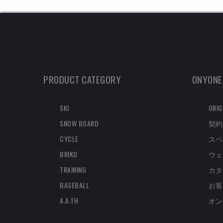
PRODUCT CATEGORY
ONYONE
SKI
ORIG
SNOW BOARD
契約
CYCLE
スペ
BRIKO
ウェ
TRAINING
カタ
BASEBALL
お客
A.A.TH
オン