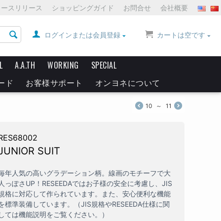
ュースリリース
ショッピングガイド
お問合せ
会社概要
ログインまたは会員登録
カートは空です
L
A.A.TH
WORKING
SPECIAL
ード
お客様サポート
オンヨネについて
10
～
11
RES68002
JUNIOR SUIT
毎年人気の高いグラデーション柄。線画のモチーフで大
人っぽさUP！RESEEDAではお子様の安全に考慮し、JIS
規格に対応して作られています。また、安心便利な機能
を標準装備しています。（JIS規格やRESEEDA仕様に関
しては機能説明をご覧ください。）