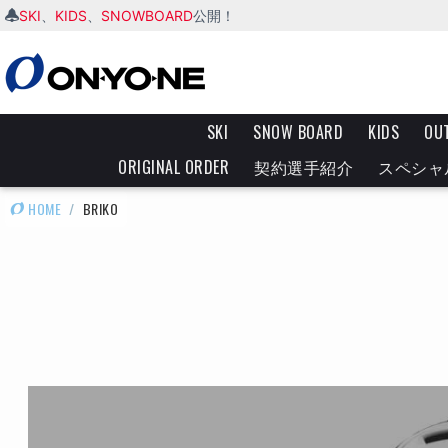
SKI
KIDS
SNOWBOARD
、
、
公開！
SKI
SNOW BOARD
KIDS
OU
ORIGINAL ORDER
契約選手紹介
スペシャ
HOME
/
BRIKO