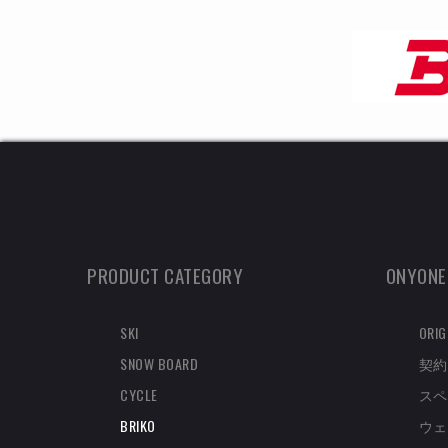
PRODUCT CATEGORY
ONYONE
SKI
ORIG
SNOW BOARD
契約
CYCLE
スペ
BRIKO
ウェ