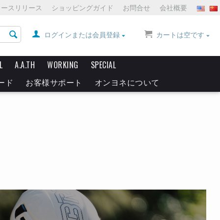
ュースリリース
ショッピングガイド
お問合せ
会社概要
ログインまたは会員登録
カートは空です
L
A.A.TH
WORKING
SPECIAL
ード
お客様サポート
オンヨネについて