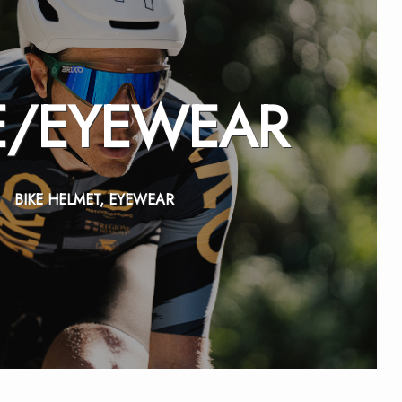
E/
EYEWEAR
BIKE HELMET, EYEWEAR