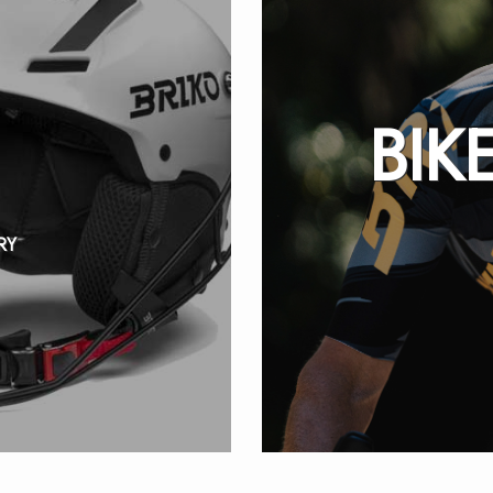
BIK
RY